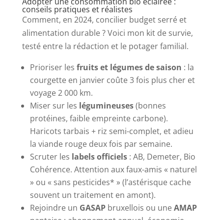
Adopter une consommation bio éclairée :
conseils pratiques et réalistes
Comment, en 2024, concilier budget serré et
alimentation durable ? Voici mon kit de survie,
testé entre la rédaction et le potager familial.
Prioriser les
fruits et légumes de saison
: la
courgette en janvier coûte 3 fois plus cher et
voyage 2 000 km.
Miser sur les
légumineuses
(bonnes
protéines, faible empreinte carbone).
Haricots tarbais + riz semi-complet, et adieu
la viande rouge deux fois par semaine.
Scruter les
labels officiels
: AB, Demeter, Bio
Cohérence. Attention aux faux-amis « naturel
» ou « sans pesticides* » (l’astérisque cache
souvent un traitement en amont).
Rejoindre un
GASAP
bruxellois ou une
AMAP